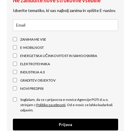
Ne zamudite nove strokovne vsebine
Izberite tematiko, ki vas najbolj zanima in vpišite E-naslov.
ZANIMA ME VSE
E-MOBILNOST
ENERGETSKA UČINKOVITOST IN SAMOOSKRBA
ELEKTROTEHNIKA
INDUSTRIJA 4.0
GRADITEV OBJEKTOV
NOVI PREDPISI
Soglašam, da se s prijavo na e-novice Agencije POTI d.o.o.
strinjam s
Politiko zasebnosti
. Od e-novic se lahko kadarkoli
odjavim.
Prijava