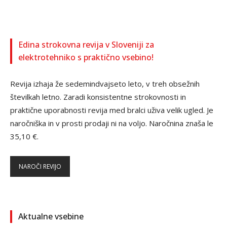
Edina strokovna revija v Sloveniji za
elektrotehniko s praktično vsebino!
Revija izhaja že sedemindvajseto leto, v treh obsežnih
številkah letno. Zaradi konsistentne strokovnosti in
praktične uporabnosti revija med bralci uživa velik ugled. Je
naročniška in v prosti prodaji ni na voljo. Naročnina znaša le
35,10 €.
NAROČI REVIJO
Aktualne vsebine