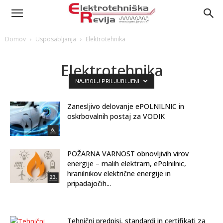
Domov
Usposabljanja
Elektrotehnika
Elektrotehnika
NAJBOLJ PRILJUBLJENI
Zanesljivo delovanje ePOLNILNIC in
oskrbovalnih postaj za VODIK
POŽARNA VARNOST obnovljivih virov
energije – malih elektrarn, ePolnilnic,
hranilnikov električne energije in
pripadajočih...
Tehnični predpisi, standardi in certifikati za