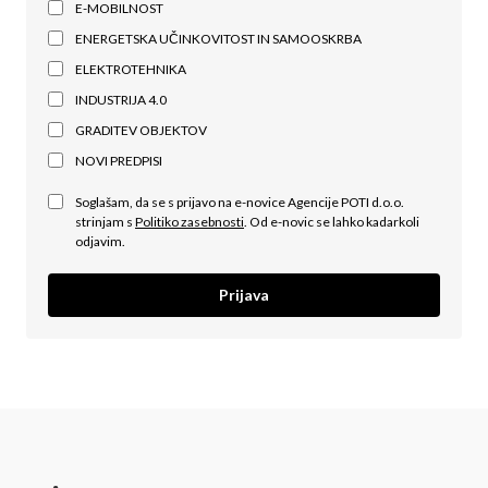
E-MOBILNOST
ENERGETSKA UČINKOVITOST IN SAMOOSKRBA
ELEKTROTEHNIKA
INDUSTRIJA 4.0
GRADITEV OBJEKTOV
NOVI PREDPISI
Soglašam, da se s prijavo na e-novice Agencije POTI d.o.o.
strinjam s
Politiko zasebnosti
. Od e-novic se lahko kadarkoli
odjavim.
Prijava