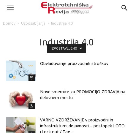
Domov
Usposabljanja
Industrija 4.0
Industrija 4.0
IZPOSTAVLJENO
Obvladovanje proizvodnih stroškov
Nove smernice za PROMOCIJO ZDRAVJA na
delovnem mestu
VARNO VZDRŽEVANJE v proizvodni in
infrastrukturni dejavnosti – postopek LOTO
(Lock out / Tag...