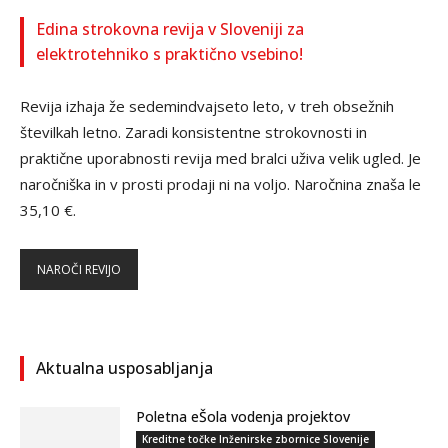
Edina strokovna revija v Sloveniji za
elektrotehniko s praktično vsebino!
Revija izhaja že sedemindvajseto leto, v treh obsežnih
številkah letno. Zaradi konsistentne strokovnosti in
praktične uporabnosti revija med bralci uživa velik ugled. Je
naročniška in v prosti prodaji ni na voljo. Naročnina znaša le
35,10 €.
NAROČI REVIJO
Aktualna usposabljanja
Poletna eŠola vodenja projektov
Kreditne točke Inženirske zbornice Slovenije