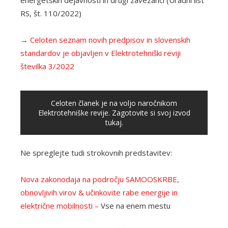
energetskih dejavnosti in drugi zavezanci (Uradni list
RS, št. 110/2022)
→ Celoten seznam novih predpisov in slovenskih
standardov je objavljen v Elektrotehniški reviji
številka 3/2022
Celoten članek je na voljo naročnikom
Elektrotehniške revije. Zagotovite si svoj izvod
tukaj.
Ne spreglejte tudi strokovnih predstavitev:
Nova zakonodaja na področju SAMOOSKRBE,
obnovljivih virov & učinkovite rabe energije in
električne mobilnosti –
Vse na enem mestu