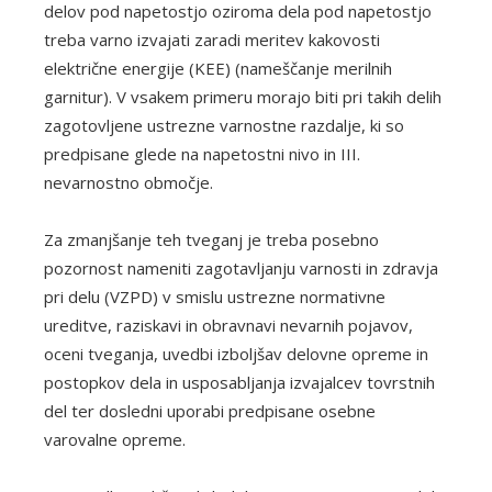
delov pod napetostjo oziroma dela pod napetostjo
treba varno izvajati zaradi meritev kakovosti
električne energije (KEE) (nameščanje merilnih
garnitur). V vsakem primeru morajo biti pri takih delih
zagotovljene ustrezne varnostne razdalje, ki so
predpisane glede na napetostni nivo in III.
nevarnostno območje.
Za zmanjšanje teh tveganj je treba posebno
pozornost nameniti zagotavljanju varnosti in zdravja
pri delu (VZPD) v smislu ustrezne normativne
ureditve, raziskavi in obravnavi nevarnih pojavov,
oceni tveganja, uvedbi izboljšav delovne opreme in
postopkov dela in usposabljanja izvajalcev tovrstnih
del ter dosledni uporabi predpisane osebne
varovalne opreme.