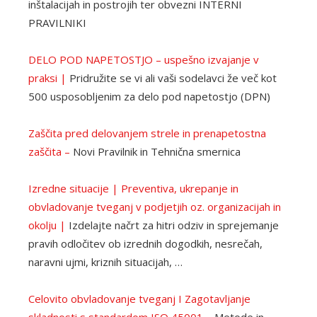
inštalacijah in postrojih ter obvezni INTERNI
PRAVILNIKI
DELO POD NAPETOSTJO – uspešno izvajanje v
praksi |
Pridružite se vi ali vaši sodelavci že več kot
500 usposobljenim za delo pod napetostjo (DPN)
Zaščita pred delovanjem strele in prenapetostna
zaščita –
Novi Pravilnik in Tehnična smernica
Izredne situacije | Preventiva, ukrepanje in
obvladovanje tveganj v podjetjih oz. organizacijah in
okolju |
Izdelajte načrt za hitri odziv in sprejemanje
pravih odločitev ob izrednih dogodkih, nesrečah,
naravni ujmi, kriznih situacijah, …
Celovito obvladovanje tveganj I Zagotavljanje