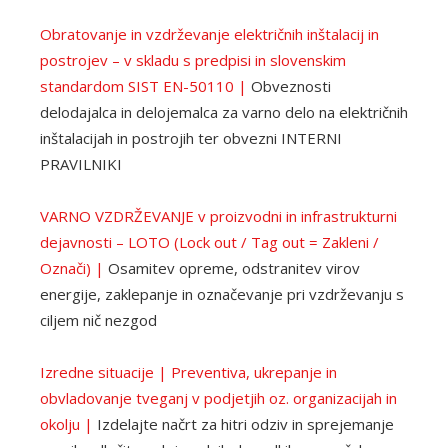
Obratovanje in vzdrževanje električnih inštalacij in
postrojev – v skladu s predpisi in slovenskim
standardom SIST EN-50110 |
Obveznosti
delodajalca in delojemalca za varno delo na električnih
inštalacijah in postrojih ter obvezni INTERNI
PRAVILNIKI
VARNO VZDRŽEVANJE v proizvodni in infrastrukturni
dejavnosti – LOTO (Lock out / Tag out = Zakleni /
Označi) |
Osamitev opreme, odstranitev virov
energije, zaklepanje in označevanje pri vzdrževanju s
ciljem nič nezgod
Izredne situacije | Preventiva, ukrepanje in
obvladovanje tveganj v podjetjih oz. organizacijah in
okolju |
Izdelajte načrt za hitri odziv in sprejemanje