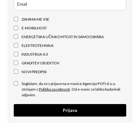
ZANIMA ME VSE
E-MOBILNOST
ENERGETSKA UČINKOVITOST IN SAMOOSKRBA
ELEKTROTEHNIKA
INDUSTRIJA 4.0
GRADITEV OBJEKTOV
NOVI PREDPISI
Soglašam, da se s prijavo na e-novice Agencije POTI d.o.o.
strinjam s
Politiko zasebnosti
. Od e-novic se lahko kadarkoli
odjavim.
Prijava