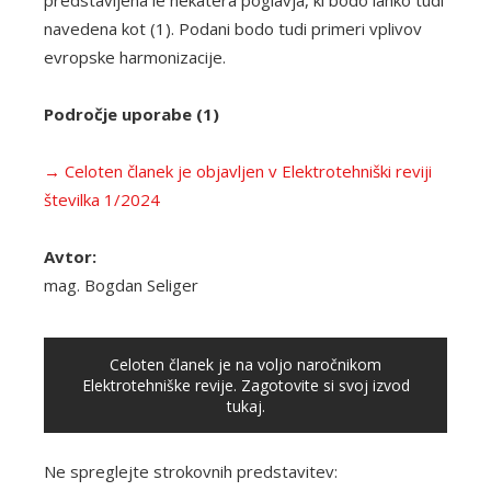
predstavljena le nekatera poglavja, ki bodo lahko tudi
navedena kot (1). Podani bodo tudi primeri vplivov
evropske harmonizacije.
Področje uporabe (1)
→ Celoten članek je objavljen v Elektrotehniški reviji
številka 1/2024
Avtor:
mag. Bogdan Seliger
Celoten članek je na voljo naročnikom
Elektrotehniške revije. Zagotovite si svoj izvod
tukaj.
Ne spreglejte strokovnih predstavitev: