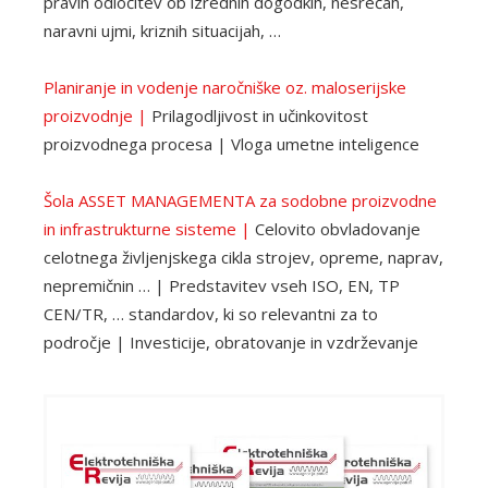
pravih odločitev ob izrednih dogodkih, nesrečah,
naravni ujmi, kriznih situacijah, …
Planiranje in vodenje naročniške oz. maloserijske
proizvodnje |
Prilagodljivost in učinkovitost
proizvodnega procesa | Vloga umetne inteligence
Šola ASSET MANAGEMENTA za sodobne proizvodne
in infrastrukturne sisteme |
Celovito obvladovanje
celotnega življenjskega cikla strojev, opreme, naprav,
nepremičnin … | Predstavitev vseh ISO, EN, TP
CEN/TR, … standardov, ki so relevantni za to
področje | Investicije, obratovanje in vzdrževanje