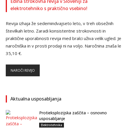
Edina strokovna revija v Sloveniji za
elektrotehniko s praktično vsebino!
Revija izhaja že sedemindvajseto leto, v treh obsežnih
številkah letno. Zaradi konsistentne strokovnosti in
praktične uporabnosti revija med bralci uživa velik ugled. Je
naročniška in v prosti prodaji ni na voljo. Naročnina znaša le
35,10 €.
NAROČI REVIJO
Aktualna usposabljanja
Protieksplozijska zaščita – osnovno
usposabljanje
Elektrotehnika