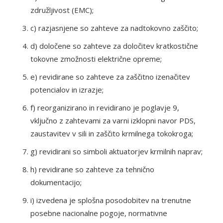
združljivost (EMC);
c) razjasnjene so zahteve za nadtokovno zaščito;
d) določene so zahteve za določitev kratkostične
tokovne zmožnosti električne opreme;
e) revidirane so zahteve za zaščitno izenačitev
potencialov in izrazje;
f) reorganizirano in revidirano je poglavje 9,
vključno z zahtevami za varni izklopni navor PDS,
zaustavitev v sili in zaščito krmilnega tokokroga;
g) revidirani so simboli aktuatorjev krmilnih naprav;
h) revidirane so zahteve za tehnično
dokumentacijo;
i) izvedena je splošna posodobitev na trenutne
posebne nacionalne pogoje, normativne