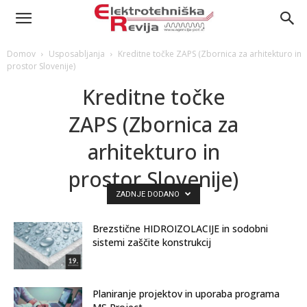
Domov
Usposabljanja
Kreditne točke ZAPS (Zbornica za arhitekturo in
prostor Slovenije)
Kreditne točke
ZAPS (Zbornica za
arhitekturo in
prostor Slovenije)
ZADNJE DODANO
Brezstične HIDROIZOLACIJE in sodobni
sistemi zaščite konstrukcij
Planiranje projektov in uporaba programa