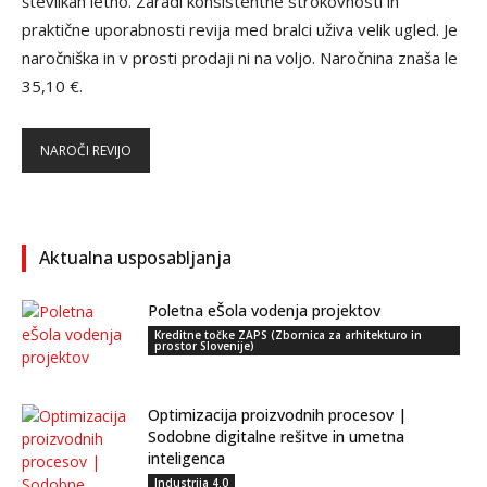
številkah letno. Zaradi konsistentne strokovnosti in
praktične uporabnosti revija med bralci uživa velik ugled. Je
naročniška in v prosti prodaji ni na voljo. Naročnina znaša le
35,10 €.
NAROČI REVIJO
Aktualna usposabljanja
Poletna eŠola vodenja projektov
Kreditne točke ZAPS (Zbornica za arhitekturo in
prostor Slovenije)
Optimizacija proizvodnih procesov |
Sodobne digitalne rešitve in umetna
inteligenca
Industrija 4.0